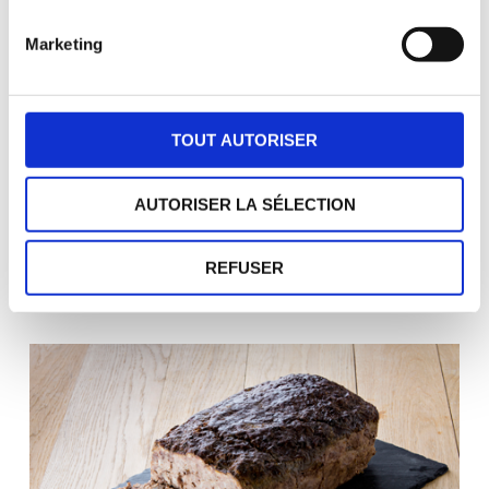
Marketing
TOUT AUTORISER
AUTORISER LA SÉLECTION
Jambon cuit Montagne 3 noix,
avec couenne
REFUSER
Valtitude (Aurillac)