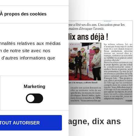
À propos des cookies
nnalités relatives aux médias
on de notre site avec nos
 d'autres informations que
Marketing
Porc de Montagne, dix ans
TOUT AUTORISER
déjà !