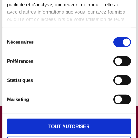
publicité et d'analyse, qui peuvent combiner celles-ci
avec d'autres informations que vous leur avez fournies
ou qu'ils ont collectées lors de votre utilisation de leurs
services.
Sélection
Nécessaires
du
consentement
« Pour un élevage fort en France, il faut de l’élevage
Préférences
partout
»
Paul Auffray,
président de l’Ifip et
Tweet
Statistiques
d’Uniporc Ouest
Marketing
TOUT AUTORISER