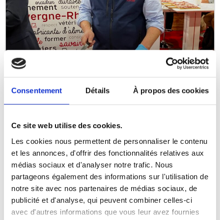
La filière porcine de
Consentement
Détails
À propos des cookies
montagne bien présente au
Sommet 2024.
Ce site web utilise des cookies.
Les cookies nous permettent de personnaliser le contenu
Les montagnards d’Origine Montagne étaient
et les annonces, d'offrir des fonctionnalités relatives aux
bien présents lors du dernier SOMMET DE
médias sociaux et d'analyser notre trafic. Nous
L’ÉLEVAGE. Une bonne occasion de discuter,
partageons également des informations sur l'utilisation de
échanger des nouvelles et des points de vue
notre site avec nos partenaires de médias sociaux, de
sur l’évolution de notre
publicité et d'analyse, qui peuvent combiner celles-ci
avec d'autres informations que vous leur avez fournies