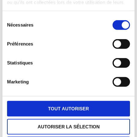
LIRE LA SUITE
ou qu'ils ont collectées lors de votre utilisation de leurs
services.
19 décembre 2024
Sélection
Nécessaires
du
consentement
Préférences
Statistiques
Marketing
TOUT AUTORISER
Faire découvrir la mixité
porcins-bovins
AUTORISER LA SÉLECTION