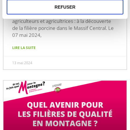
Quand la demande d’enseignants croise la
REFUSER
volonté professionnelle d’aller vers les futurs
agriculteurs et agricultrices : à la découverte
de la filière porcine dans le Massif Central. Le
07 mai 2024,
LIRE LA SUITE
13 mai 2024