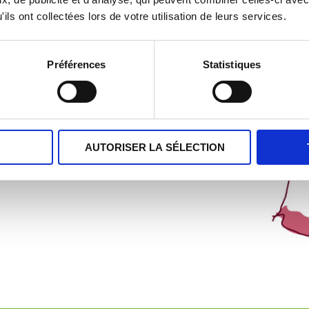
ils ont collectées lors de votre utilisation de leurs services.
bricants
rs et de découpeurs
Préférences
Statistiques
 salaisons et terrines
agnard.
S
AUTORISER LA SÉLECTION