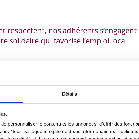
t et respectent, nos adhérents s’engagen
 solidaire qui favorise l’emploi local.
Cliquez
lés au sein de 4
Détails
dant).
 permettant la
llation des jeunes.
ies.
e personnaliser le contenu et les annonces, d'offrir des fonctio
nt à la démarche. Ils
rafic. Nous partageons également des informations sur l'utilisati
igine Montagne.
, de publicité et d'analyse, qui peuvent combiner celles-ci avec