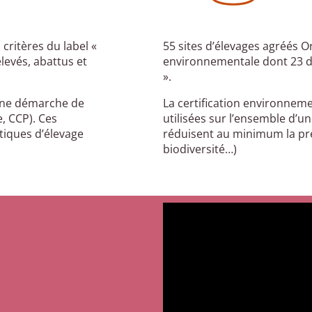
critères du label «
55 sites d’élevages agréés O
levés, abattus et
environnementale dont 23 d
».
une démarche de
La certification environneme
e, CCP). Ces
utilisées sur l’ensemble d’u
tiques d’élevage
réduisent au minimum la pre
biodiversité…)