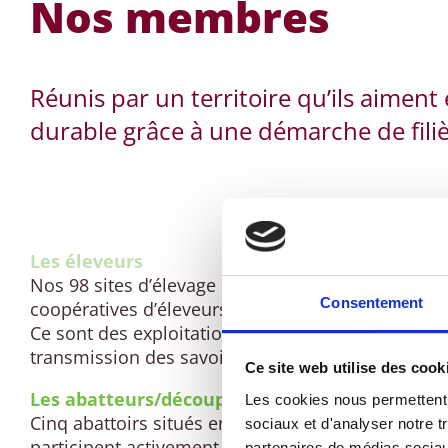
Nos membres
Réunis par un territoire qu’ils aimen
durable grâce à une démarche de filière
Les éleveurs
Nos 98 sites d’élevage en montagne sont rassemb
Consentement
coopératives d’éleveurs (et un exploitant indépen
Ce sont des exploitations de dimension familiale
transmission des savoir-faire et favorisant l’insta
Ce site web utilise des cook
Les abatteurs/découpeurs
Les cookies nous permettent d
Cinq abattoirs situés en zone de montagne adhère
sociaux et d'analyser notre t
participent activement à assurer la traçabilité Or
partenaires de médias sociaux