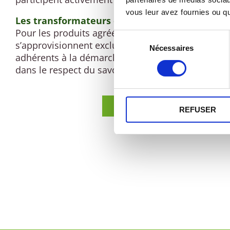
vous leur avez fournies ou qu'
Les transformateurs et les conditionneurs
Pour les produits agréés Origine Montagne, les fa
Sélection
s’approvisionnent exclusivement auprès d’éleveu
Nécessaires
du
adhérents à la démarche. Ils fabriquent saucisses,
consentement
dans le respect du savoir-faire traditionnel mont
L'ANNUAIRE DE NOS MEMBRE
REFUSER