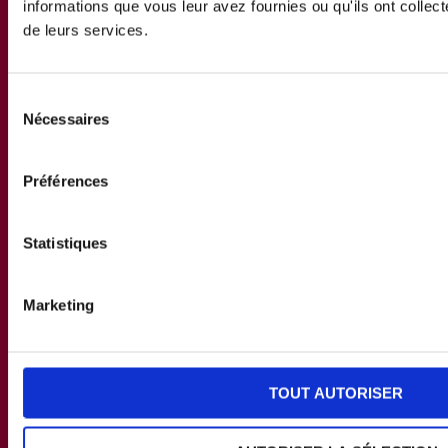
informations que vous leur avez fournies ou qu'ils ont collecté
de leurs services.
Sélection
Nécessaires
du
consentement
NOTRE DÉMARCHE
Préférences
LA CHARTE ORIGINE MONTAGNE
L'ASSOCIATION PORC MONTAGNE
Statistiques
LES PRODUITS ORIGINE MONTAGNE
TOUS NOS PRODUITS
Marketing
IDÉES RECETTES
TOUT AUTORISER
NOUS CONTACTER