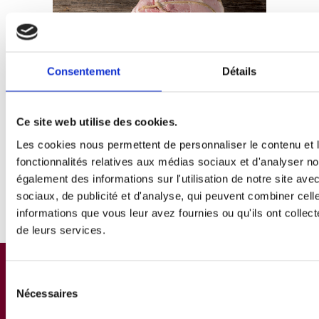
Consentement
Détails
Jambon cuit Montagne, avec
Ce site web utilise des cookies.
couenne, salé à la veine et ficelé
Les cookies nous permettent de personnaliser le contenu et l
fonctionnalités relatives aux médias sociaux et d'analyser no
Voir le produit
également des informations sur l'utilisation de notre site av
sociaux, de publicité et d'analyse, qui peuvent combiner cell
informations que vous leur avez fournies ou qu'ils ont collecté
de leurs services.
Sélection
Nécessaires
du
consentement