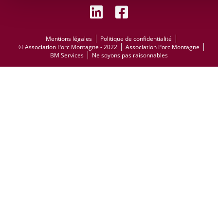
Mentions légales
Politique de confidentialité
© Association Porc Montagne - 2022
Association Porc Montagne
BM Services
Ne soyons pas raisonnables