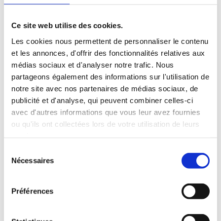
Ce site web utilise des cookies.
Les cookies nous permettent de personnaliser le contenu
et les annonces, d'offrir des fonctionnalités relatives aux
médias sociaux et d'analyser notre trafic. Nous
partageons également des informations sur l'utilisation de
notre site avec nos partenaires de médias sociaux, de
publicité et d'analyse, qui peuvent combiner celles-ci
Côte de porc Montagne
avec d'autres informations que vous leur avez fournies
ou qu'ils ont collectées lors de votre utilisation de leurs
services.
Gamme à rôtir. Élaborée à partir de porcs
élevés dans les monts du Cantal et de la
Sélection
Nécessaires
Margeride, (élevages familiaux, filière certifiée
du
CC 04 02 ), barquette de 700g .
consentement
Préférences
LIRE LA SUITE