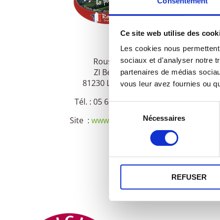
Consentement
Ce site web utilise des cook
Les cookies nous permettent d
Roussaly
sociaux et d'analyser notre t
ZI Bel Air
partenaires de médias sociaux
81230 Lacaune
vous leur avez fournies ou qu'
Tél. : 05 63 37 00 76
Sélection
Nécessaires
du
Site :
www.roussaly.fr
consentement
REFUSER