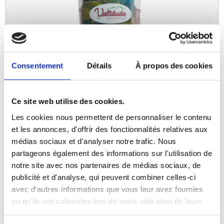
Consentement
Détails
À propos des cookies
Saucisson sec d’Auvergne IGP
Ce site web utilise des cookies.
Les cookies nous permettent de personnaliser le contenu
Saucisson sec d’Auvergne IGP de 250 g .
et les annonces, d'offrir des fonctionnalités relatives aux
Viande issue de porcs élevés dans les monts
médias sociaux et d'analyser notre trafic. Nous
du Cantal et de la Margeride, flore naturelle ,
partageons également des informations sur l'utilisation de
boyau naturel , sans colorant
notre site avec nos partenaires de médias sociaux, de
publicité et d'analyse, qui peuvent combiner celles-ci
LIRE LA SUITE
avec d'autres informations que vous leur avez fournies
ou qu'ils ont collectées lors de votre utilisation de leurs
services.