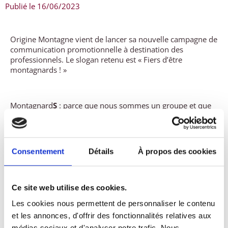
Publié le
16/06/2023
Origine Montagne vient de lancer sa nouvelle campagne de
communication promotionnelle à destination des
professionnels. Le slogan retenu est « Fiers d’être
montagnards ! »
Montagnard
S
: parce que nous sommes un groupe et que
nous avons l’esprit collectif.
Fiers
: parce que nous affirmons nos origines, celles de
nos produits, leur qualité, et nos valeurs.
Consentement
Détails
À propos des cookies
!
: parce que nous nous affirmons.
Notre première publication vient d’avoir lieu sur le
Ce site web utilise des cookies.
magasine
LINEAIRES
, dans ses pages charcuterie-traiteur.
Les cookies nous permettent de personnaliser le contenu
Une deuxième insertion aura lieu en novembre prochain.
et les annonces, d'offrir des fonctionnalités relatives aux
Mais cette campagne va continuer de vivre d’ici-là avec la
médias sociaux et d'analyser notre trafic. Nous