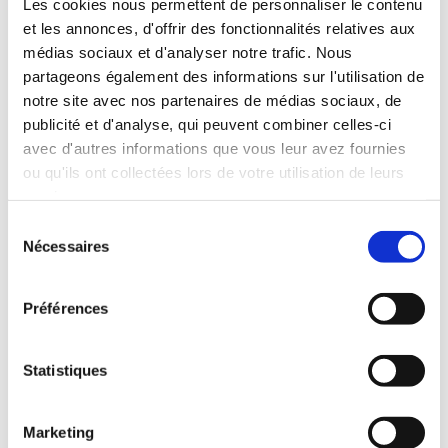
Les cookies nous permettent de personnaliser le contenu
réseau traditionnel sous marque d’entreprise, selon les
transformateurs, mais également en Restauration Hors
et les annonces, d'offrir des fonctionnalités relatives aux
Domicile et en Marque De Distributeur.
médias sociaux et d'analyser notre trafic. Nous
partageons également des informations sur l'utilisation de
Progressivement, la diffusion des produits s’élargit, tant en
notre site avec nos partenaires de médias sociaux, de
nombre de produits (largeur et profondeur de gamme)
qu’en nombre de points de vente et en diversité de réseaux
publicité et d'analyse, qui peuvent combiner celles-ci
de distribution.
avec d'autres informations que vous leur avez fournies
ou qu'ils ont collectées lors de votre utilisation de leurs
services.
Sélection
Nécessaires
du
consentement
Préférences
Statistiques
Marketing