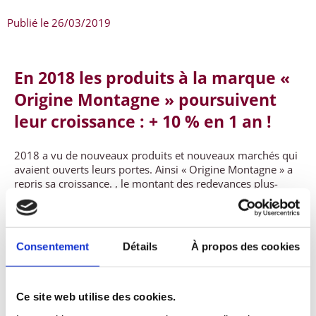
Publié le
26/03/2019
En 2018 les produits à la marque «
Origine Montagne » poursuivent
leur croissance : + 10 % en 1 an !
2018 a vu de nouveaux produits et nouveaux marchés qui
avaient ouverts leurs portes. Ainsi « Origine Montagne » a
repris sa croissance. , le montant des redevances plus-
values qualité, prévues dans l’accord qualité Origine
Montagne, est en augmentation. La plus-value moyenne
retournée aux éleveurs représente 1 800 € en moyenne
par site d’élevage
Consentement
Détails
À propos des cookies
Cette performance est encourageante car elle est réalisée
grâce à de nouveaux marchés qui diversifient le type de
présence des produits. Ainsi, les produits « origine
Ce site web utilise des cookies.
Montagne » sont présents en grande distribution et dans le