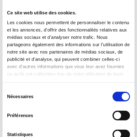
Ce site web utilise des cookies.
Les cookies nous permettent de personnaliser le contenu
et les annonces, d'offrir des fonctionnalités relatives aux
médias sociaux et d'analyser notre trafic. Nous
Le conseil d’administration
partageons également des informations sur l'utilisation de
notre site avec nos partenaires de médias sociaux, de
Composé de 17 membres élus par l’assemblée générale, il
publicité et d'analyse, qui peuvent combiner celles-ci
regroupe des représentants issus des différentes régions
avec d'autres informations que vous leur avez fournies
porcines de montagne françaises et des différents métiers de
ou qu'ils ont collectées lors de votre utilisation de leurs
la filière. Il rassemble :
services.
2 fabricants d’aliment du bétail
Sélection
9 éleveurs
Nécessaires
2 abatteurs / découpeurs
du
3 salaisonniers, charcutiers, métiers de la
consentement
transformation de viande
1 représentant des interprofessions porcines régionales
Préférences
Statistiques