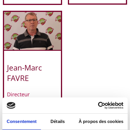
Jean-Marc
FAVRE
Directeur
établissement
GESLER,
Le Haut Valromey,
Ain
Consentement
Détails
À propos des cookies