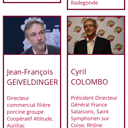
Radegonde
Cyril
Jean-François
COLOMBO
GEIVELDINGER
Président Directeur
Directeur
Général France
commercial filière
Salaisons, Saint
porcine groupe
Symphorien sur
Coopératif Altitude,
Coise, Rhône
Aurillac